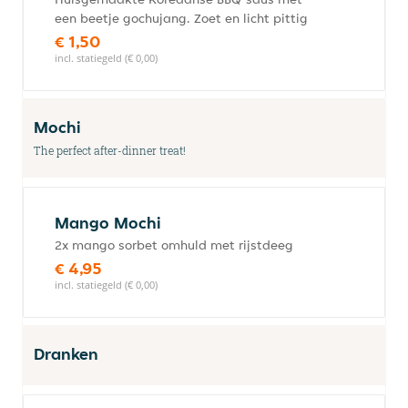
een beetje gochujang. Zoet en licht pittig
€ 1,50
incl. statiegeld (€ 0,00)
Mochi
The perfect after-dinner treat!
Mango Mochi
2x mango sorbet omhuld met rijstdeeg
€ 4,95
incl. statiegeld (€ 0,00)
Dranken