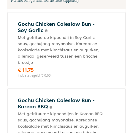
Nu met één gemarineerde hele kippendij!
Gochu Chicken Coleslaw Bun -
Soy Garlic
Met gefrituurde kippendij in Soy Garlic
saus, gochujang-mayonaise, Koreaanse
koolsalade met kimchisaus en augurken,
allemaal geserveerd tussen een brioche
broodje
€ 11,75
incl. statiegeld (€ 0,00)
Gochu Chicken Coleslaw Bun -
Korean BBQ
Met gefrituurde kippendijen in Korean BBQ
saus, gochujang-mayonaise, Koreaanse
koolsalade met kimchisaus en augurken,
allemaal geserveerd tussen een brioche