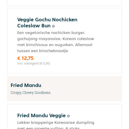
Veggie Gochu Nochicken
Coleslaw Bun
Een vegetarische nochicken burger,
gochujang-mayonaise, Korean coleslaw
met kimchisaus en augurken. Allemaal
tussen een briochebroodje
€ 12,75
incl. statiegeld (€ 0,00)
Fried Mandu
Crispy, Chewy Goodness.
Fried Mandu Veggie
Lekker knapperige Koreaanse dumpling
met een groente vulling. 6 stuks