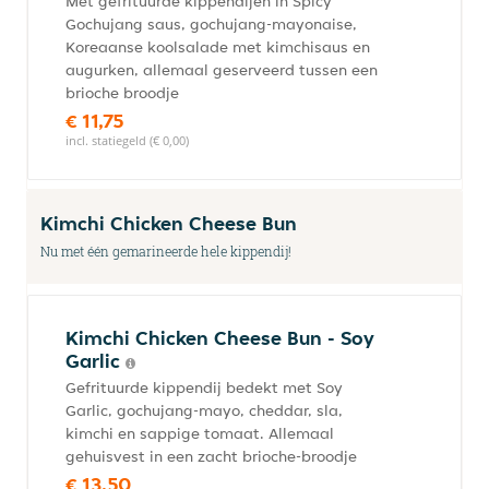
Met gefrituurde kippendijen in Spicy
Gochujang saus, gochujang-mayonaise,
Koreaanse koolsalade met kimchisaus en
augurken, allemaal geserveerd tussen een
brioche broodje
€ 11,75
incl. statiegeld (€ 0,00)
Kimchi Chicken Cheese Bun
Nu met één gemarineerde hele kippendij!
Kimchi Chicken Cheese Bun - Soy
Garlic
Gefrituurde kippendij bedekt met Soy
Garlic, gochujang-mayo, cheddar, sla,
kimchi en sappige tomaat. Allemaal
gehuisvest in een zacht brioche-broodje
€ 13,50