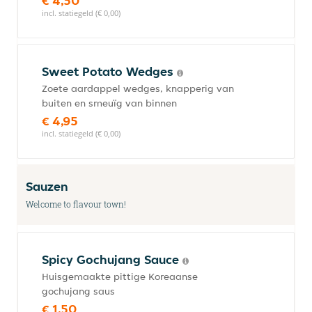
€ 4,50
incl. statiegeld (€ 0,00)
Sweet Potato Wedges
Zoete aardappel wedges, knapperig van
buiten en smeuïg van binnen
€ 4,95
incl. statiegeld (€ 0,00)
Sauzen
Welcome to flavour town!
Spicy Gochujang Sauce
Huisgemaakte pittige Koreaanse
gochujang saus
€ 1,50