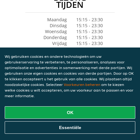
TIJDEN
Maandag
15:15 - 23:30
Dinsdag
15:15 - 23:30
Woensdag
15:15 - 23:30
Donderdag
15:15 - 23:30
Vrijdag
15:15 - 23:30
Zaterdag
15:15 - 23:30
Zondag
15:15 - 23:30
Wij gebruiken cookies en andere technologieën om uw
gebruikerservaring te verbeteren, te personaliseren, analyses voor
optimalisatie en advertenties in samenwerking met derde partijen. Wij
gebruiken onze eigen cookies en cookies van derde partijen. Door op OK
te klikken accepteert u het gebruik van alle cookies. Wij plaatsen altijd
noodzakelijke cookies. Selecteer
Voorkeuren beheren
om te kiezen
welke cookies u wilt accepteren, om uw voorkeur aan te passen en voor
meer informatie.
OK
Essentiële